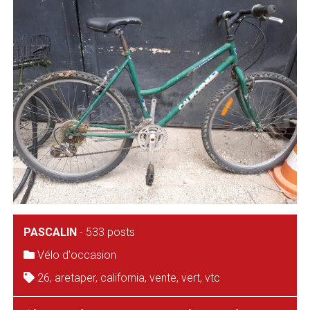
PASCALIN
-
533 posts
Vélo d'occasion
26
,
aretaper
,
california
,
vente
,
vert
,
vtc