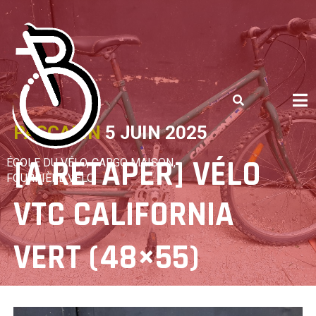
Skip
to
content
PASCALIN
5 JUIN 2025
[A RETAPER] VÉLO
ÉCOLE DU VÉLO, CARGO MAISON,
FOURRIÈRE VÉLO
VTC CALIFORNIA
VERT (48×55)