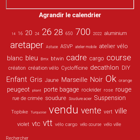
Agrandir le calendrier
26
700
28
20
aluminium
16
650
24
2022
14
aretaper
atelier vélo
ASVP
Astuce
atelier mobile
cadre
course
bleu
blanc
cargo
btwin
Bmx
decathlon
DIY
création vélo
création
Cyclofficine
Ok
Enfant
Gris
Noir
Marseille
Jaune
orange
peugeot
porte bagage
rouge
rockrider
rose
pliant
Suspension
soudure
rue de crimée
Soudure acier
vendu
vente
ville
vert
Topbike
Turquoise
vtt
vtc
violet
vélo cargo
vélo ville
vélo course
Rechercher