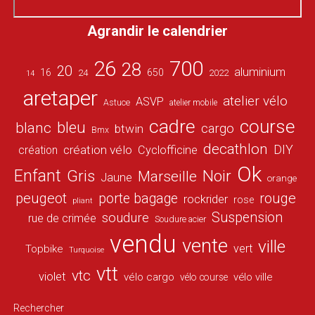
Agrandir le calendrier
26
700
28
20
aluminium
16
650
24
2022
14
aretaper
atelier vélo
ASVP
Astuce
atelier mobile
cadre
course
bleu
blanc
cargo
btwin
Bmx
decathlon
DIY
création vélo
création
Cyclofficine
Ok
Enfant
Gris
Noir
Marseille
Jaune
orange
peugeot
porte bagage
rouge
rockrider
rose
pliant
Suspension
soudure
rue de crimée
Soudure acier
vendu
vente
ville
vert
Topbike
Turquoise
vtt
vtc
violet
vélo cargo
vélo ville
vélo course
Rechercher