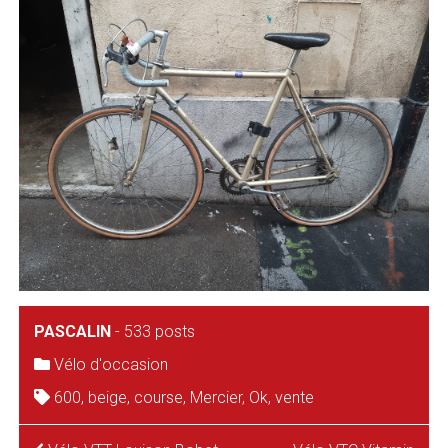
PASCALIN
-
533 posts
Vélo d'occasion
600
,
beige
,
course
,
Mercier
,
Ok
,
vente