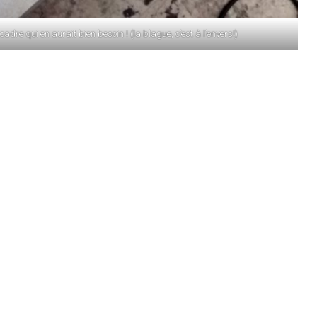
e cadre qui en aurait bien besoin ! (la blague, c’est à l’envers!)