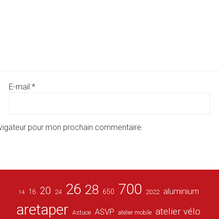
E-mail
*
avigateur pour mon prochain commentaire.
26
700
28
20
aluminium
16
650
24
2022
14
aretaper
atelier vélo
ASVP
Astuce
atelier mobile