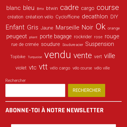
cadre
course
bleu
blanc
cargo
btwin
Bmx
decathlon
DIY
création vélo
création
Cyclofficine
Ok
Enfant
Gris
Noir
Marseille
Jaune
orange
peugeot
porte bagage
rouge
rockrider
rose
pliant
Suspension
soudure
rue de crimée
Soudure acier
vendu
vente
ville
vert
Topbike
Turquoise
vtt
vtc
violet
vélo cargo
vélo ville
vélo course
Rechercher
RECHERCHER
ABONNE-TOI À NOTRE NEWSLETTER