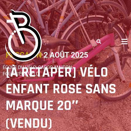
Skip
to
content
PASCALIN
2 AOÛT 2025
[À RETAPER] VÉLO
ÉCOLE DU VÉLO, CARGO MAISON,
FOURRIÈRE VÉLO
ENFANT ROSE SANS
MARQUE 20″
(VENDU)