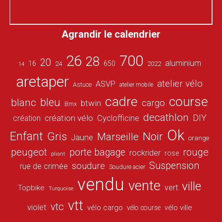
Agrandir le calendrier
26
700
28
20
aluminium
16
650
24
2022
14
aretaper
atelier vélo
ASVP
Astuce
atelier mobile
cadre
course
bleu
blanc
cargo
btwin
Bmx
decathlon
DIY
création vélo
création
Cyclofficine
Ok
Enfant
Gris
Noir
Marseille
Jaune
orange
peugeot
porte bagage
rouge
rockrider
rose
pliant
Suspension
soudure
rue de crimée
Soudure acier
vendu
vente
ville
vert
Topbike
Turquoise
vtt
vtc
violet
vélo cargo
vélo ville
vélo course