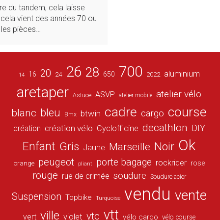
ure du tandem, cela laisse
cela vient des années 70 ou
 les pièces…
26
700
28
20
aluminium
16
650
24
2022
14
aretaper
atelier vélo
ASVP
Astuce
atelier mobile
cadre
course
bleu
blanc
cargo
btwin
Bmx
decathlon
DIY
création vélo
création
Cyclofficine
Ok
Enfant
Gris
Noir
Marseille
Jaune
peugeot
porte bagage
rockrider
orange
rose
pliant
rouge
soudure
rue de crimée
Soudure acier
vendu
vente
Suspension
Topbike
Turquoise
vtt
ville
vtc
vert
violet
vélo cargo
vélo course