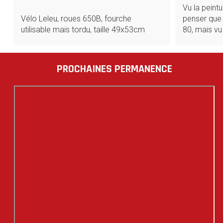
Vu la peint
Vélo Leleu, roues 650B, fourche
penser que 
utilisable mais tordu, taille 49x53cm
80, mais vu
PROCHAINES PERMANENCE