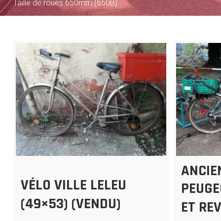
Taille de roues 650mm (650B)
ANCIE
VÉLO VILLE LELEU
PEUGEO
(49×53) (VENDU)
ET REV