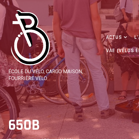
Skip
to
content
ACTUS
L
VAE (VÉLOS 
ÉCOLE DU VÉLO, CARGO MAISON,
FOURRIÈRE VÉLO
650B