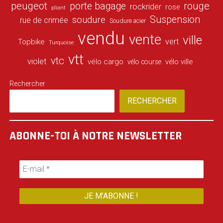
peugeot
porte bagage
rouge
rockrider
rose
pliant
Suspension
soudure
rue de crimée
Soudure acier
vendu
vente
ville
vert
Topbike
Turquoise
vtt
vtc
violet
vélo cargo
vélo ville
vélo course
Rechercher
RECHERCHER
ABONNE-TOI À NOTRE NEWSLETTER