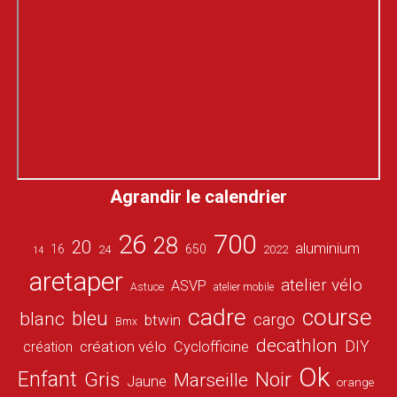
Agrandir le calendrier
26
700
28
20
aluminium
16
650
24
2022
14
aretaper
atelier vélo
ASVP
Astuce
atelier mobile
cadre
course
bleu
blanc
cargo
btwin
Bmx
decathlon
DIY
création vélo
création
Cyclofficine
Ok
Enfant
Gris
Noir
Marseille
Jaune
orange