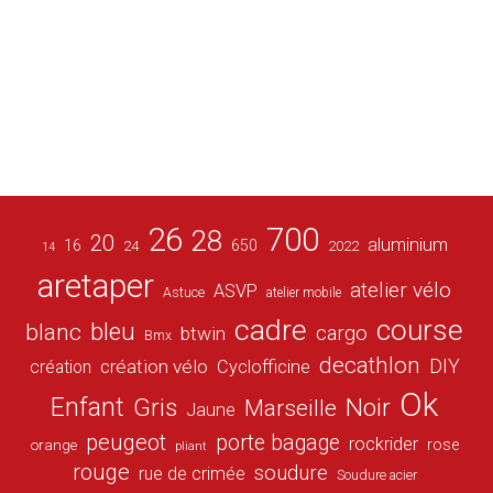
26
700
28
20
aluminium
16
650
24
2022
14
aretaper
atelier vélo
ASVP
Astuce
atelier mobile
cadre
course
bleu
blanc
cargo
btwin
Bmx
decathlon
DIY
création vélo
création
Cyclofficine
Ok
Enfant
Gris
Noir
Marseille
Jaune
peugeot
porte bagage
rockrider
orange
rose
pliant
rouge
soudure
rue de crimée
Soudure acier