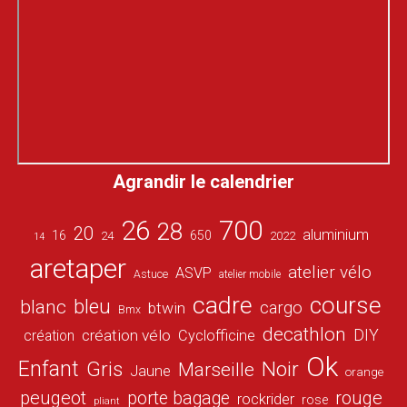
Agrandir le calendrier
26
700
28
20
aluminium
16
650
24
2022
14
aretaper
atelier vélo
ASVP
Astuce
atelier mobile
cadre
course
bleu
blanc
cargo
btwin
Bmx
decathlon
DIY
création vélo
création
Cyclofficine
Ok
Enfant
Gris
Noir
Marseille
Jaune
orange
peugeot
porte bagage
rouge
rockrider
rose
pliant