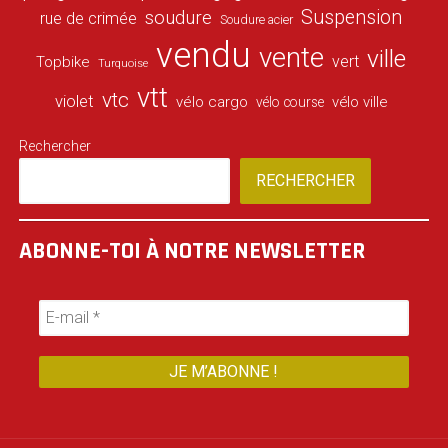
Suspension
soudure
rue de crimée
Soudure acier
vendu
vente
ville
vert
Topbike
Turquoise
vtt
vtc
violet
vélo cargo
vélo ville
vélo course
Rechercher
RECHERCHER
ABONNE-TOI À NOTRE NEWSLETTER