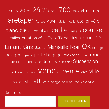
26
700
28
20
aluminium
16
650
24
2022
14
aretaper
atelier vélo
ASVP
Astuce
atelier mobile
cadre
course
bleu
blanc
cargo
btwin
Bmx
decathlon
DIY
création vélo
création
Cyclofficine
Ok
Enfant
Gris
Noir
Marseille
Jaune
orange
peugeot
porte bagage
rouge
rockrider
rose
pliant
Suspension
soudure
rue de crimée
Soudure acier
vendu
vente
ville
vert
Topbike
Turquoise
vtt
vtc
violet
vélo cargo
vélo ville
vélo course
Rechercher
RECHERCHER