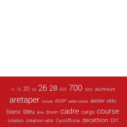
26
700
28
20
aluminium
16
650
24
2022
14
aretaper
atelier vélo
ASVP
Astuce
atelier mobile
cadre
course
bleu
blanc
cargo
btwin
Bmx
decathlon
DIY
création vélo
création
Cyclofficine