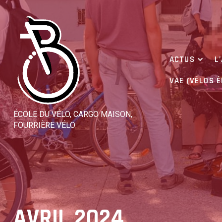
Skip
to
content
ACTUS
L
VAE (VÉLOS 
ÉCOLE DU VÉLO, CARGO MAISON,
FOURRIÈRE VÉLO
AVRIL 2024