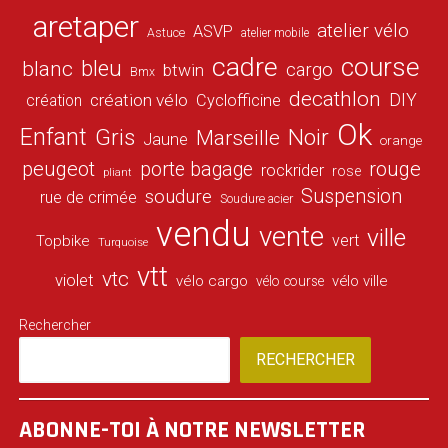
aretaper
atelier vélo
ASVP
Astuce
atelier mobile
cadre
course
bleu
blanc
cargo
btwin
Bmx
decathlon
DIY
création vélo
création
Cyclofficine
Ok
Enfant
Gris
Noir
Marseille
Jaune
orange
peugeot
porte bagage
rouge
rockrider
rose
pliant
Suspension
soudure
rue de crimée
Soudure acier
vendu
vente
ville
vert
Topbike
Turquoise
vtt
vtc
violet
vélo cargo
vélo ville
vélo course
Rechercher
RECHERCHER
ABONNE-TOI À NOTRE NEWSLETTER