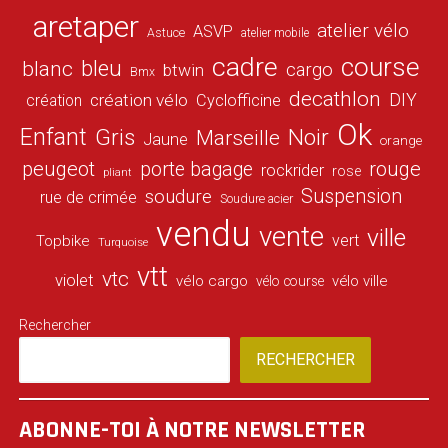
aretaper
atelier vélo
ASVP
Astuce
atelier mobile
cadre
course
bleu
blanc
cargo
btwin
Bmx
decathlon
DIY
création vélo
création
Cyclofficine
Ok
Enfant
Gris
Noir
Marseille
Jaune
orange
peugeot
porte bagage
rouge
rockrider
rose
pliant
Suspension
soudure
rue de crimée
Soudure acier
vendu
vente
ville
vert
Topbike
Turquoise
vtt
vtc
violet
vélo cargo
vélo ville
vélo course
Rechercher
RECHERCHER
ABONNE-TOI À NOTRE NEWSLETTER