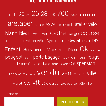
Agrandir le calendrier
26
700
28
20
aluminium
16
650
24
2022
14
aretaper
atelier vélo
ASVP
Astuce
atelier mobile
cadre
course
bleu
blanc
cargo
btwin
Bmx
decathlon
DIY
création vélo
création
Cyclofficine
Ok
Enfant
Gris
Noir
Marseille
Jaune
orange
peugeot
porte bagage
rouge
rockrider
rose
pliant
Suspension
soudure
rue de crimée
Soudure acier
vendu
vente
ville
vert
Topbike
Turquoise
vtt
vtc
violet
vélo cargo
vélo ville
vélo course
Rechercher
RECHERCHER