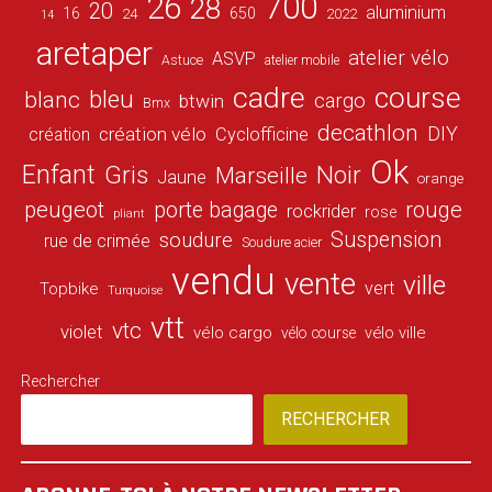
26
700
28
20
aluminium
16
650
24
2022
14
aretaper
atelier vélo
ASVP
Astuce
atelier mobile
cadre
course
bleu
blanc
cargo
btwin
Bmx
decathlon
DIY
création vélo
création
Cyclofficine
Ok
Enfant
Gris
Noir
Marseille
Jaune
orange
peugeot
porte bagage
rouge
rockrider
rose
pliant
Suspension
soudure
rue de crimée
Soudure acier
vendu
vente
ville
vert
Topbike
Turquoise
vtt
vtc
violet
vélo cargo
vélo ville
vélo course
Rechercher
RECHERCHER