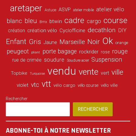
aretaper
atelier vélo
ASVP
Astuce
atelier mobile
cadre
course
bleu
blanc
cargo
btwin
Bmx
decathlon
DIY
création vélo
création
Cyclofficine
Ok
Enfant
Gris
Noir
Marseille
Jaune
orange
peugeot
porte bagage
rouge
rockrider
rose
pliant
Suspension
soudure
rue de crimée
Soudure acier
vendu
vente
ville
vert
Topbike
Turquoise
vtt
vtc
violet
vélo cargo
vélo ville
vélo course
Rechercher
RECHERCHER
ABONNE-TOI À NOTRE NEWSLETTER