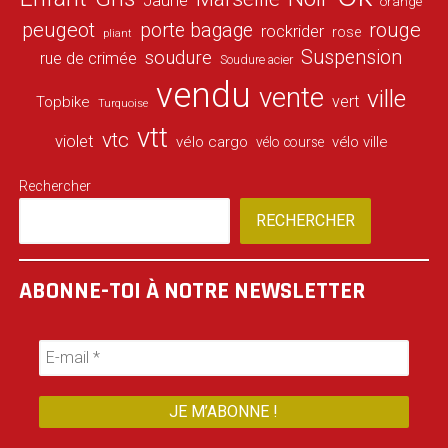
Jaune
orange
peugeot
porte bagage
rouge
rockrider
rose
pliant
Suspension
soudure
rue de crimée
Soudure acier
vendu
vente
ville
vert
Topbike
Turquoise
vtt
vtc
violet
vélo cargo
vélo ville
vélo course
Rechercher
RECHERCHER
ABONNE-TOI À NOTRE NEWSLETTER