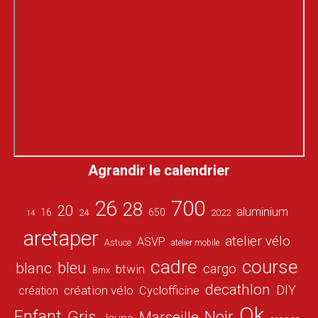
Agrandir le calendrier
26
700
28
20
aluminium
16
650
24
2022
14
aretaper
atelier vélo
ASVP
Astuce
atelier mobile
cadre
course
bleu
blanc
cargo
btwin
Bmx
decathlon
DIY
création vélo
création
Cyclofficine
Ok
Enfant
Gris
Noir
Marseille