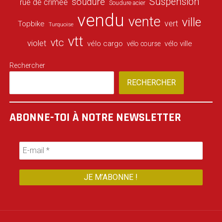
Suspension
soudure
rue de crimée
Soudure acier
vendu
vente
ville
vert
Topbike
Turquoise
vtt
vtc
violet
vélo cargo
vélo ville
vélo course
Rechercher
RECHERCHER
ABONNE-TOI À NOTRE NEWSLETTER