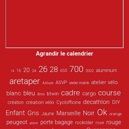
Agrandir le calendrier
26
700
28
20
aluminium
16
650
24
2022
14
aretaper
atelier vélo
ASVP
Astuce
atelier mobile
cadre
course
bleu
blanc
cargo
btwin
Bmx
decathlon
DIY
création vélo
création
Cyclofficine
Ok
Enfant
Gris
Noir
Marseille
Jaune
orange
peugeot
porte bagage
rouge
rockrider
rose
pliant