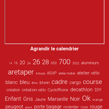
Agrandir le calendrier
26
700
28
20
aluminium
16
650
24
2022
14
aretaper
atelier vélo
ASVP
Astuce
atelier mobile
cadre
course
bleu
blanc
cargo
btwin
Bmx
decathlon
DIY
création vélo
création
Cyclofficine
Ok
Enfant
Gris
Noir
Marseille
Jaune
orange
peugeot
porte bagage
rouge
rockrider
rose
pliant