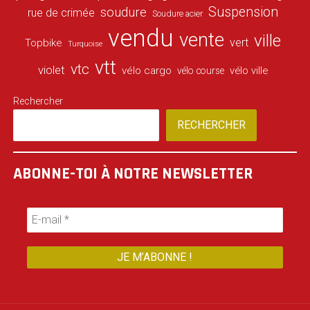
Suspension
soudure
rue de crimée
Soudure acier
vendu
vente
ville
vert
Topbike
Turquoise
vtt
vtc
violet
vélo cargo
vélo ville
vélo course
Rechercher
RECHERCHER
ABONNE-TOI À NOTRE NEWSLETTER