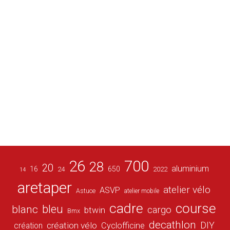
26
700
28
20
aluminium
16
650
24
2022
14
aretaper
atelier vélo
ASVP
Astuce
atelier mobile
cadre
course
bleu
blanc
cargo
btwin
Bmx
decathlon
DIY
création vélo
création
Cyclofficine