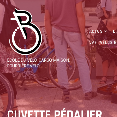
Skip
to
content
ACTUS
L
VAE (VÉLOS 
ÉCOLE DU VÉLO, CARGO MAISON,
FOURRIÈRE VÉLO
CUVETTE PÉDALIER