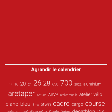
Agrandir le calendrier
26
700
28
20
aluminium
16
650
24
2022
14
aretaper
atelier vélo
ASVP
Astuce
atelier mobile
cadre
course
bleu
blanc
cargo
btwin
Bmx
decathlon
DIY
création vélo
création
Cyclofficine