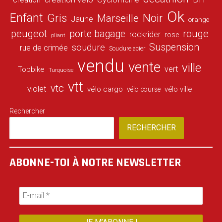
Ok
Enfant
Gris
Noir
Marseille
Jaune
orange
peugeot
porte bagage
rouge
rockrider
rose
pliant
Suspension
soudure
rue de crimée
Soudure acier
vendu
vente
ville
vert
Topbike
Turquoise
vtt
vtc
violet
vélo cargo
vélo ville
vélo course
Rechercher
RECHERCHER
ABONNE-TOI À NOTRE NEWSLETTER