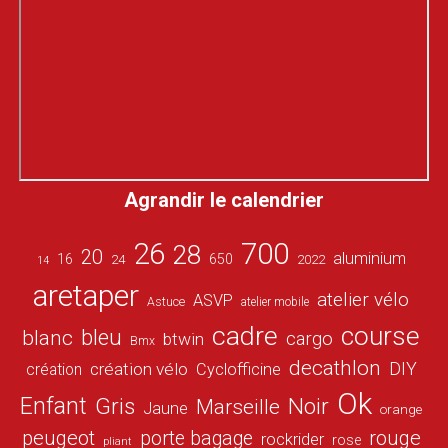
Agrandir le calendrier
26
700
28
20
aluminium
16
650
24
2022
14
aretaper
atelier vélo
ASVP
Astuce
atelier mobile
cadre
course
bleu
blanc
cargo
btwin
Bmx
decathlon
DIY
création vélo
création
Cyclofficine
Ok
Enfant
Gris
Noir
Marseille
Jaune
orange
peugeot
porte bagage
rouge
rockrider
rose
pliant