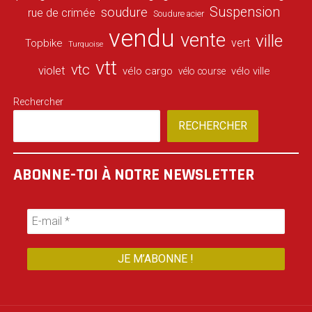
Suspension
soudure
rue de crimée
Soudure acier
vendu
vente
ville
vert
Topbike
Turquoise
vtt
vtc
violet
vélo cargo
vélo ville
vélo course
Rechercher
RECHERCHER
ABONNE-TOI À NOTRE NEWSLETTER