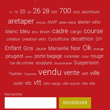
26
700
28
20
aluminium
16
650
24
2022
14
aretaper
atelier vélo
ASVP
Astuce
atelier mobile
cadre
course
bleu
blanc
cargo
btwin
Bmx
decathlon
DIY
création vélo
création
Cyclofficine
Ok
Enfant
Gris
Noir
Marseille
Jaune
orange
peugeot
porte bagage
rouge
rockrider
rose
pliant
Suspension
soudure
rue de crimée
Soudure acier
vendu
vente
ville
vert
Topbike
Turquoise
vtt
vtc
violet
vélo cargo
vélo ville
vélo course
Rechercher
RECHERCHER