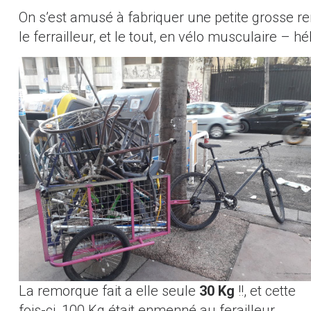
On s’est amusé à fabriquer une petite grosse 
le ferrailleur, et le tout, en vélo musculaire – hé
La remorque fait a elle seule
30 Kg
!!, et cette
fois-ci, 100 Kg était enmenné au ferailleur.