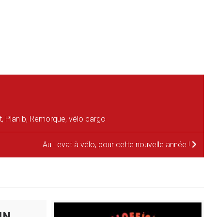
t
,
Plan b
,
Remorque
,
vélo cargo
Au Levat à vélo, pour cette nouvelle année !