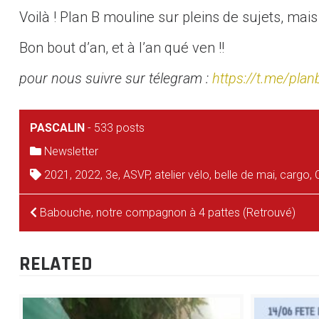
Voilà ! Plan B mouline sur pleins de sujets, mais
Bon bout d’an, et à l’an qué ven !!
pour nous suivre sur télegram :
https://t.me/pla
PASCALIN
-
533 posts
Newsletter
2021
,
2022
,
3e
,
ASVP
,
atelier vélo
,
belle de mai
,
cargo
,
NAVIGATION
Babouche, notre compagnon à 4 pattes (Retrouvé)
DE
RELATED
L’ARTICLE