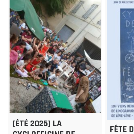
[ÉTÉ 2025] LA
FÊTE D