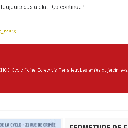
 toujours pas à plat ! Ça continue !
nb_mars
CHO3
,
Cyclofficine
,
Ecrew-vis
,
Ferrailleur
,
Les amies du jardin leva