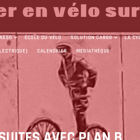
’ASSO
ÉCOLE DU VÉLO
SOLUTION CARGO
LA CY
ÉLECTRIQUE)
CALENDRIER
MEDIATHÈQUE
 SUITES AVEC PLAN B