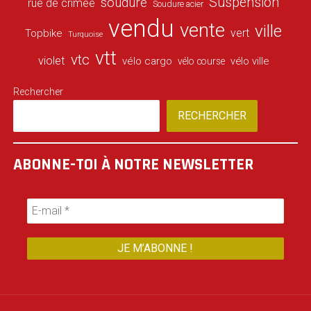
Suspension
soudure
rue de crimée
Soudure acier
vendu
vente
ville
vert
Topbike
Turquoise
vtt
vtc
violet
vélo cargo
vélo ville
vélo course
Rechercher
RECHERCHER
ABONNE-TOI À NOTRE NEWSLETTER