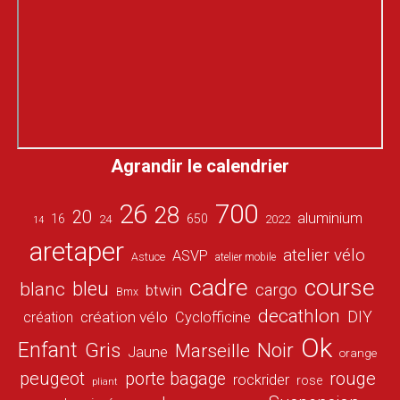
Agrandir le calendrier
26
700
28
20
aluminium
16
650
24
2022
14
aretaper
atelier vélo
ASVP
Astuce
atelier mobile
cadre
course
bleu
blanc
cargo
btwin
Bmx
decathlon
DIY
création vélo
création
Cyclofficine
Ok
Enfant
Gris
Noir
Marseille
Jaune
orange
peugeot
porte bagage
rouge
rockrider
rose
pliant