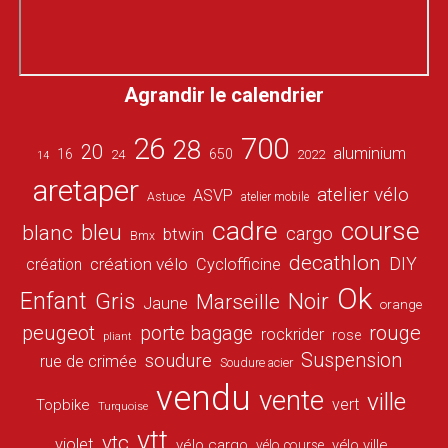
Agrandir le calendrier
26
700
28
20
aluminium
16
650
24
2022
14
aretaper
atelier vélo
ASVP
Astuce
atelier mobile
cadre
course
bleu
blanc
cargo
btwin
Bmx
decathlon
DIY
création vélo
création
Cyclofficine
Ok
Enfant
Gris
Noir
Marseille
Jaune
orange
peugeot
porte bagage
rouge
rockrider
rose
pliant
Suspension
soudure
rue de crimée
Soudure acier
vendu
vente
ville
vert
Topbike
Turquoise
vtt
vtc
violet
vélo cargo
vélo ville
vélo course