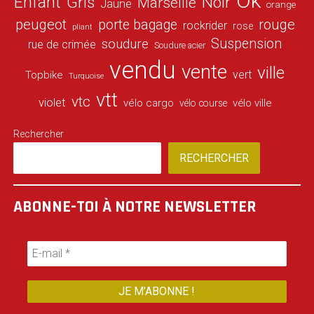
Ok
Enfant
Gris
Noir
Marseille
Jaune
orange
peugeot
porte bagage
rouge
rockrider
rose
pliant
Suspension
soudure
rue de crimée
Soudure acier
vendu
vente
ville
vert
Topbike
Turquoise
vtt
vtc
violet
vélo cargo
vélo ville
vélo course
Rechercher
RECHERCHER
ABONNE-TOI À NOTRE NEWSLETTER