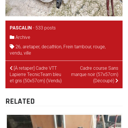
PASCALIN
-
533 posts
Archive
26
,
aretaper
,
decathlon
,
Frein tambour
,
rouge
,
vendu
,
ville
NAVIGATION
[À retaper] Cadre VTT
Cadre course Sans
Lapierre TecnicTeam bleu
marque noir (57x57cm)
DE
et gris (50x57cm) (Vendu)
(Découpé)
L’ARTICLE
RELATED