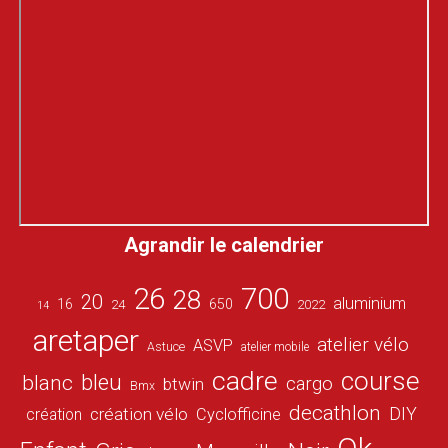
Agrandir le calendrier
26
700
28
20
aluminium
16
650
24
2022
14
aretaper
atelier vélo
ASVP
Astuce
atelier mobile
cadre
course
bleu
blanc
cargo
btwin
Bmx
decathlon
DIY
création vélo
création
Cyclofficine