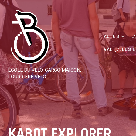
Skip
to
content
ACTUS
L
VAE (VÉLOS 
ÉCOLE DU VÉLO, CARGO MAISON,
FOURRIÈRE VÉLO
KABOT EXPLORER