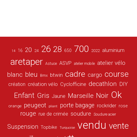
26
700
28
20
aluminium
16
650
24
2022
14
aretaper
atelier vélo
ASVP
Astuce
atelier mobile
cadre
course
bleu
blanc
cargo
btwin
Bmx
decathlon
DIY
création vélo
création
Cyclofficine
Ok
Enfant
Gris
Noir
Marseille
Jaune
peugeot
porte bagage
rockrider
orange
rose
pliant
rouge
soudure
rue de crimée
Soudure acier
vendu
vente
Suspension
Topbike
Turquoise