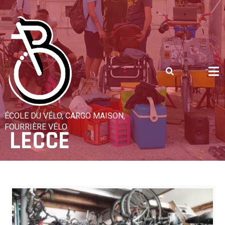
Skip
to
content
ÉCOLE DU VÉLO, CARGO MAISON,
FOURRIÈRE VÉLO
LECCE