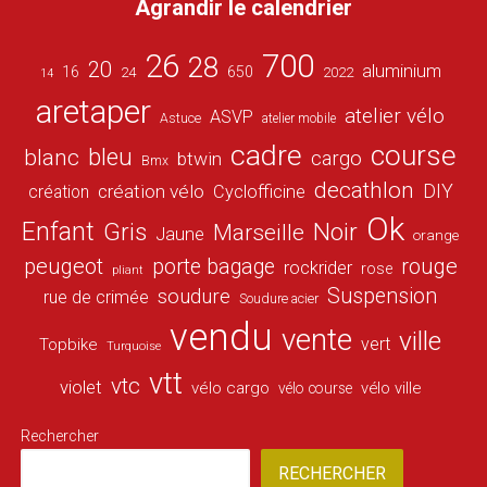
Agrandir le calendrier
26
700
28
20
aluminium
16
650
24
2022
14
aretaper
atelier vélo
ASVP
Astuce
atelier mobile
cadre
course
bleu
blanc
cargo
btwin
Bmx
decathlon
DIY
création vélo
création
Cyclofficine
Ok
Enfant
Gris
Noir
Marseille
Jaune
orange
peugeot
porte bagage
rouge
rockrider
rose
pliant
Suspension
soudure
rue de crimée
Soudure acier
vendu
vente
ville
vert
Topbike
Turquoise
vtt
vtc
violet
vélo cargo
vélo ville
vélo course
Rechercher
RECHERCHER