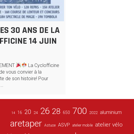
ES 30 ANS DE LA
FFICINE 14 JUIN
EMENT
La Cyclofficine
 de vous convier à la
te de son histoire! Pour
s…
26
700
28
20
aluminium
16
650
24
2022
14
aretaper
atelier vélo
ASVP
Astuce
atelier mobile