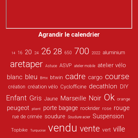
Agrandir le calendrier
26
700
28
20
aluminium
16
650
24
2022
14
aretaper
atelier vélo
ASVP
Astuce
atelier mobile
cadre
course
bleu
blanc
cargo
btwin
Bmx
decathlon
DIY
création vélo
création
Cyclofficine
Ok
Enfant
Gris
Noir
Marseille
Jaune
orange
peugeot
porte bagage
rouge
rockrider
rose
pliant
Suspension
soudure
rue de crimée
Soudure acier
vendu
vente
ville
vert
Topbike
Turquoise