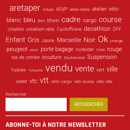
aretaper
atelier vélo
ASVP
Astuce
atelier mobile
cadre
course
bleu
blanc
cargo
btwin
Bmx
decathlon
DIY
création vélo
création
Cyclofficine
Ok
Enfant
Gris
Noir
Marseille
Jaune
orange
peugeot
porte bagage
rouge
rockrider
rose
pliant
Suspension
soudure
rue de crimée
Soudure acier
vendu
vente
ville
vert
Topbike
Turquoise
vtt
vtc
violet
vélo cargo
vélo ville
vélo course
Rechercher
RECHERCHER
ABONNE-TOI À NOTRE NEWSLETTER