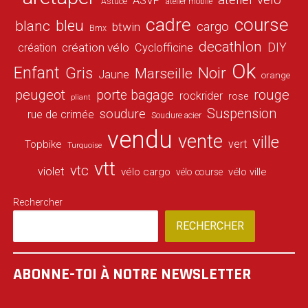
ASVP
Astuce
atelier mobile
cadre
course
bleu
blanc
cargo
btwin
Bmx
decathlon
DIY
création vélo
création
Cyclofficine
Ok
Enfant
Gris
Noir
Marseille
Jaune
orange
peugeot
porte bagage
rouge
rockrider
rose
pliant
Suspension
soudure
rue de crimée
Soudure acier
vendu
vente
ville
vert
Topbike
Turquoise
vtt
vtc
violet
vélo cargo
vélo ville
vélo course
Rechercher
RECHERCHER
ABONNE-TOI À NOTRE NEWSLETTER