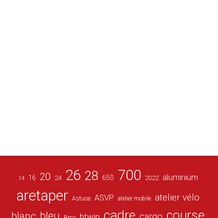
26
700
28
20
aluminium
16
650
24
2022
14
aretaper
atelier vélo
ASVP
Astuce
atelier mobile
cadre
course
bleu
blanc
cargo
btwin
Bmx