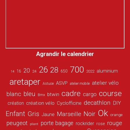
Agrandir le calendrier
26
700
28
20
aluminium
16
650
24
2022
14
aretaper
atelier vélo
ASVP
Astuce
atelier mobile
cadre
course
bleu
blanc
cargo
btwin
Bmx
decathlon
DIY
création vélo
création
Cyclofficine
Ok
Enfant
Gris
Noir
Marseille
Jaune
orange
peugeot
porte bagage
rouge
rockrider
rose
pliant