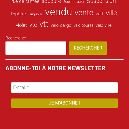
Suspension
soudure
rue de crimée
Soudure acier
vendu
vente
ville
vert
Topbike
Turquoise
vtt
vtc
violet
vélo cargo
vélo ville
vélo course
Rechercher
RECHERCHER
ABONNE-TOI À NOTRE NEWSLETTER