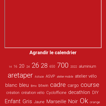
Agrandir le calendrier
26
700
28
20
aluminium
16
650
24
2022
14
aretaper
atelier vélo
ASVP
Astuce
atelier mobile
cadre
course
bleu
blanc
cargo
btwin
Bmx
decathlon
DIY
création vélo
création
Cyclofficine
Ok
Enfant
Gris
Noir
Marseille
Jaune
orange