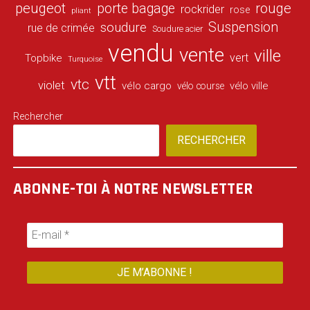
peugeot
porte bagage
rouge
rockrider
rose
pliant
Suspension
soudure
rue de crimée
Soudure acier
vendu
vente
ville
vert
Topbike
Turquoise
vtt
vtc
violet
vélo cargo
vélo ville
vélo course
Rechercher
RECHERCHER
ABONNE-TOI À NOTRE NEWSLETTER