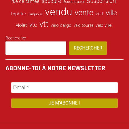
Suspension
soudure
rue de crimée
Soudure acier
vendu
vente
ville
vert
Topbike
Turquoise
vtt
vtc
violet
vélo cargo
vélo ville
vélo course
Rechercher
RECHERCHER
ABONNE-TOI À NOTRE NEWSLETTER