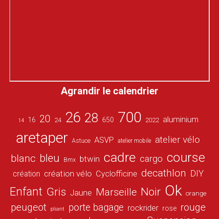
Agrandir le calendrier
26
700
28
20
aluminium
16
650
24
2022
14
aretaper
atelier vélo
ASVP
Astuce
atelier mobile
cadre
course
bleu
blanc
cargo
btwin
Bmx
decathlon
DIY
création vélo
création
Cyclofficine
Ok
Enfant
Gris
Noir
Marseille
Jaune
orange
peugeot
porte bagage
rouge
rockrider
rose
pliant