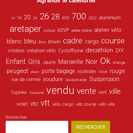
Agrandir le calendrier
26
700
28
20
aluminium
16
650
24
2022
14
aretaper
atelier vélo
ASVP
Astuce
atelier mobile
cadre
course
bleu
blanc
cargo
btwin
Bmx
decathlon
DIY
création vélo
création
Cyclofficine
Ok
Enfant
Gris
Noir
Marseille
Jaune
orange
peugeot
porte bagage
rouge
rockrider
rose
pliant
Suspension
soudure
rue de crimée
Soudure acier
vendu
vente
ville
vert
Topbike
Turquoise
vtt
vtc
violet
vélo cargo
vélo ville
vélo course
Rechercher
RECHERCHER