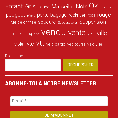
Ok
Enfant
Gris
Noir
Marseille
Jaune
orange
peugeot
porte bagage
rouge
rockrider
rose
pliant
Suspension
soudure
rue de crimée
Soudure acier
vendu
vente
ville
vert
Topbike
Turquoise
vtt
vtc
violet
vélo cargo
vélo ville
vélo course
Rechercher
RECHERCHER
ABONNE-TOI À NOTRE NEWSLETTER