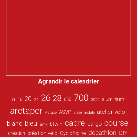
Agrandir le calendrier
26
700
28
20
aluminium
16
650
24
2022
14
aretaper
atelier vélo
ASVP
Astuce
atelier mobile
cadre
course
bleu
blanc
cargo
btwin
Bmx
decathlon
DIY
création vélo
création
Cyclofficine