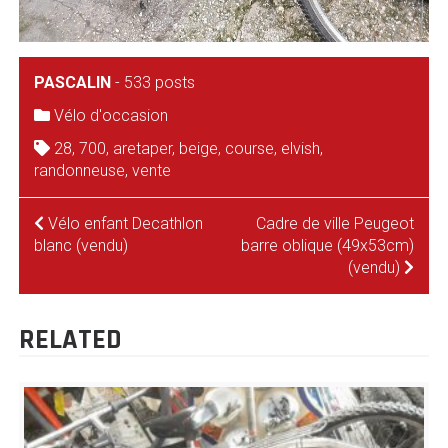
PASCALIN
-
533 posts
Vélo d'occasion
28
,
700
,
aretaper
,
beige
,
course
,
elvish
,
randonneuse
,
vente
NAVIGATION
Vélo enfant Decathlon
Cadre de ville Peugeot
blanc (vendu)
barre oblique (49x53cm)
DE
(vendu)
L’ARTICLE
RELATED