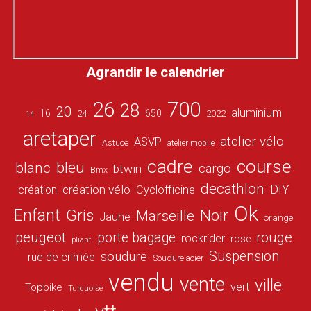
Agrandir le calendrier
26
700
28
20
aluminium
16
650
24
2022
14
aretaper
atelier vélo
ASVP
Astuce
atelier mobile
cadre
course
bleu
blanc
cargo
btwin
Bmx
decathlon
DIY
création vélo
création
Cyclofficine
Ok
Enfant
Gris
Noir
Marseille
Jaune
orange
peugeot
porte bagage
rouge
rockrider
rose
pliant
Suspension
soudure
rue de crimée
Soudure acier
vendu
vente
ville
vert
Topbike
Turquoise