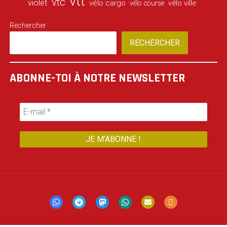
vtt
vtc
violet
vélo cargo
vélo ville
vélo course
Rechercher
RECHERCHER
ABONNE-TOI À NOTRE NEWSLETTER
Mastodon