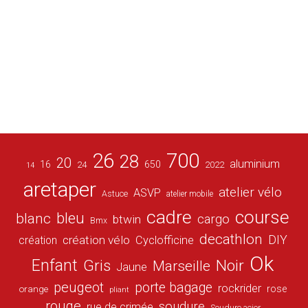
26
700
28
20
aluminium
16
650
24
2022
14
aretaper
atelier vélo
ASVP
Astuce
atelier mobile
cadre
course
bleu
blanc
cargo
btwin
Bmx
decathlon
DIY
création vélo
création
Cyclofficine
Ok
Enfant
Gris
Noir
Marseille
Jaune
peugeot
porte bagage
rockrider
orange
rose
pliant
rouge
soudure
rue de crimée
Soudure acier