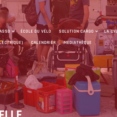
’ASSO
ÉCOLE DU VÉLO
SOLUTION CARGO
LA CY
ÉLECTRIQUE)
CALENDRIER
MEDIATHÈQUE
ELLE