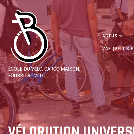
Skip
to
content
ACTUS
L
VAE (VÉLOS 
ÉCOLE DU VÉLO, CARGO MAISON,
FOURRIÈRE VÉLO
VÉLORUTION UNIVERS