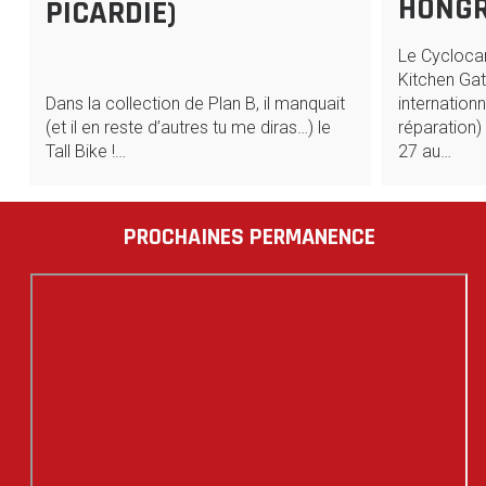
HONGR
PICARDIE)
Le Cyclocam
Kitchen Ga
Dans la collection de Plan B, il manquait
internationn
(et il en reste d’autres tu me diras…) le
réparation)
Tall Bike !…
27 au…
PROCHAINES PERMANENCE