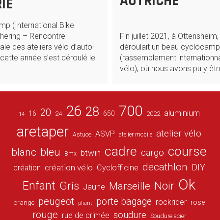
AUTRICHE
IE
p (International Bike
thering – Rencontre
Fin juillet 2021, à Ottensheim,
ale des ateliers vélo d’auto-
déroulait un beau cyclocamp
 cette année s’est déroulé le
(rassemblement internationnal
vélo), où nous avons pu y êtr
26
700
28
20
aluminium
16
650
24
2022
14
aretaper
atelier vélo
ASVP
Astuce
atelier mobile
cadre
course
bleu
blanc
cargo
btwin
Bmx
decathlon
DIY
création vélo
création
Cyclofficine
Ok
Enfant
Gris
Noir
Marseille
Jaune
peugeot
porte bagage
rockrider
orange
rose
pliant
rouge
soudure
rue de crimée
Soudure acier