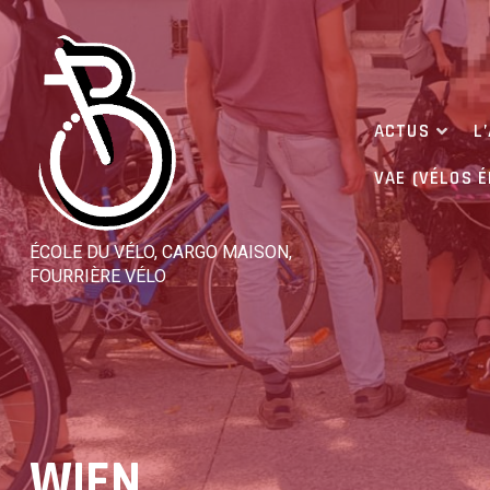
Skip
to
content
ACTUS
L
VAE (VÉLOS 
ÉCOLE DU VÉLO, CARGO MAISON,
FOURRIÈRE VÉLO
WIEN