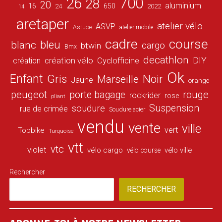
26
700
28
20
aluminium
16
650
24
2022
14
aretaper
atelier vélo
ASVP
Astuce
atelier mobile
cadre
course
bleu
blanc
cargo
btwin
Bmx
decathlon
DIY
création vélo
création
Cyclofficine
Ok
Enfant
Gris
Noir
Marseille
Jaune
orange
peugeot
porte bagage
rouge
rockrider
rose
pliant
Suspension
soudure
rue de crimée
Soudure acier
vendu
vente
ville
vert
Topbike
Turquoise
vtt
vtc
violet
vélo cargo
vélo ville
vélo course
Rechercher
RECHERCHER