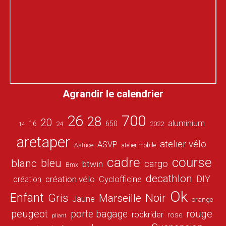
Agrandir le calendrier
26
700
28
20
aluminium
16
650
24
2022
14
aretaper
atelier vélo
ASVP
Astuce
atelier mobile
cadre
course
bleu
blanc
cargo
btwin
Bmx
decathlon
DIY
création vélo
création
Cyclofficine
Ok
Enfant
Gris
Noir
Marseille
Jaune
orange
peugeot
porte bagage
rouge
rockrider
rose
pliant