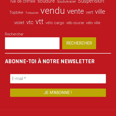
Suspension
soudure
rue de crimée
Soudure acier
vendu
vente
ville
vert
Topbike
Turquoise
vtt
vtc
violet
vélo cargo
vélo ville
vélo course
Rechercher
RECHERCHER
ABONNE-TOI À NOTRE NEWSLETTER