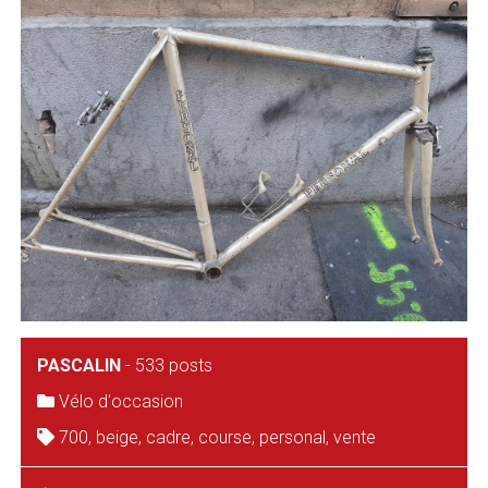
PASCALIN
-
533 posts
Vélo d'occasion
700
,
beige
,
cadre
,
course
,
personal
,
vente