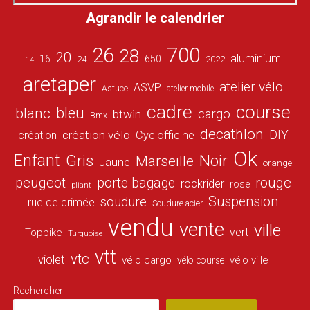
Agrandir le calendrier
26
700
28
20
aluminium
16
650
24
2022
14
aretaper
atelier vélo
ASVP
Astuce
atelier mobile
cadre
course
bleu
blanc
cargo
btwin
Bmx
decathlon
DIY
création vélo
création
Cyclofficine
Ok
Enfant
Gris
Noir
Marseille
Jaune
orange
peugeot
porte bagage
rouge
rockrider
rose
pliant
Suspension
soudure
rue de crimée
Soudure acier
vendu
vente
ville
vert
Topbike
Turquoise
vtt
vtc
violet
vélo cargo
vélo ville
vélo course
Rechercher