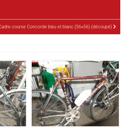
Cadre course Concorde bleu et blanc (56×56) (découpé)