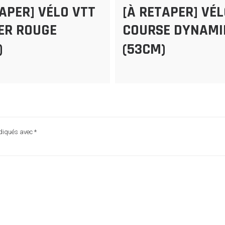
TAPER] VÉLO VTT
[À RETAPER] VÉ
ER ROUGE
COURSE DYNAMI
)
(53CM)
ndiqués avec
*