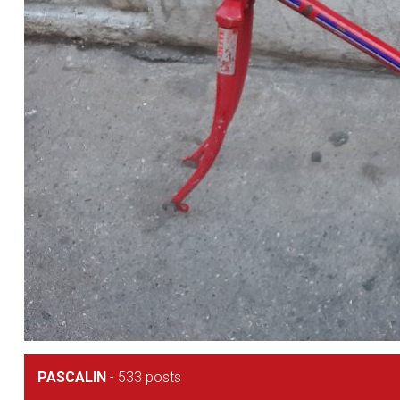
PASCALIN
-
533 posts