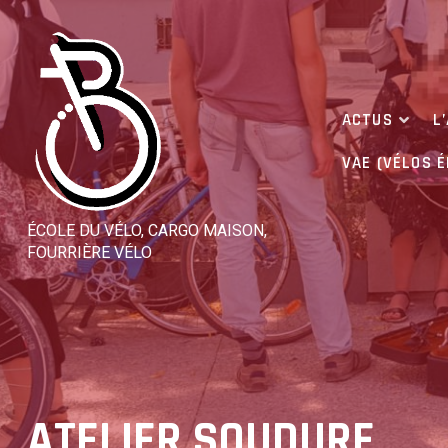
Skip
to
content
ACTUS
L
VAE (VÉLOS 
ÉCOLE DU VÉLO, CARGO MAISON,
FOURRIÈRE VÉLO
ATELIER SOUDURE