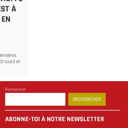
EST À
 EN
dernières
t lourd et
d…
Rechercher
RECHERCHER
ABONNE-TOI À NOTRE NEWSLETTER