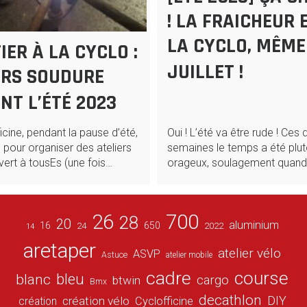
! LA FRAICHEUR 
LA CYCLO, MÊME
ER À LA CYCLO :
JUILLET !
ERS SOUDURE
NT L’ÉTÉ 2023
Oui ! L’été va être rude ! Ces 
icine, pendant la pause d’été,
semaines le temps a été plutô
é pour organiser des ateliers
orageux, soulagement quan
ert à tousEs (une fois…
26
700
28
20
aluminium
16
650
24
2022
14
aretaper
atelier vélo
ASVP
Astuce
atelier mobile
cadre
course
bleu
blanc
cargo
btwin
Bmx
decathlon
DIY
création vélo
création
Cyclofficine