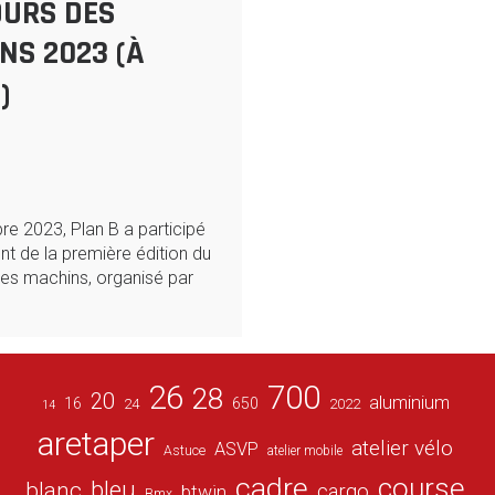
URS DES
NS 2023 (À
)
e 2023, Plan B a participé
t de la première édition du
es machins, organisé par
26
700
28
20
aluminium
16
650
24
2022
14
aretaper
atelier vélo
ASVP
Astuce
atelier mobile
cadre
course
bleu
blanc
cargo
btwin
Bmx