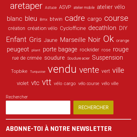
aretaper
atelier vélo
ASVP
Astuce
atelier mobile
cadre
course
bleu
blanc
cargo
btwin
Bmx
decathlon
DIY
création vélo
création
Cyclofficine
Ok
Enfant
Gris
Noir
Marseille
Jaune
orange
peugeot
porte bagage
rouge
rockrider
rose
pliant
Suspension
soudure
rue de crimée
Soudure acier
vendu
vente
ville
vert
Topbike
Turquoise
vtt
vtc
violet
vélo cargo
vélo ville
vélo course
Rechercher
RECHERCHER
ABONNE-TOI À NOTRE NEWSLETTER