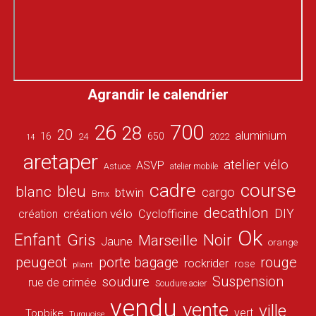
Agrandir le calendrier
26
700
28
20
aluminium
16
650
24
2022
14
aretaper
atelier vélo
ASVP
Astuce
atelier mobile
cadre
course
bleu
blanc
cargo
btwin
Bmx
decathlon
DIY
création vélo
création
Cyclofficine
Ok
Enfant
Gris
Noir
Marseille
Jaune
orange
peugeot
porte bagage
rouge
rockrider
rose
pliant
Suspension
soudure
rue de crimée
Soudure acier
vendu
vente
ville
vert
Topbike
Turquoise