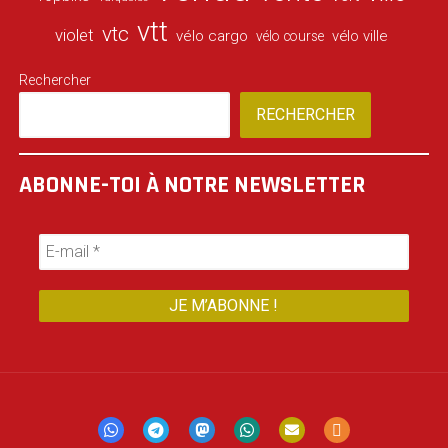
vtt
vtc
violet
vélo cargo
vélo ville
vélo course
Rechercher
RECHERCHER
ABONNE-TOI À NOTRE NEWSLETTER
Mastodon